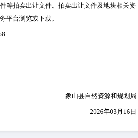
条件等拍卖出让文件。拍卖出让文件及地块相关资
务平
台
浏览或下载。
058
象山县自然资源和规划局
202
6
年
03
月
16
日