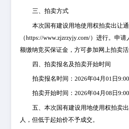
三、拍卖方式
本次国有建设用地使用权拍卖出让
（
https://www.zjzrzyjy.com/
）进行。申请
额缴纳竞买保证金，方可参加网
上拍卖活
四、拍卖报名及拍卖开始时间
拍卖报名时间：
202
6
年
04
月
01
日
9:0
拍卖开始时间：
202
6
年
04
月
08
日
9
:
0
五、
本次国有建设用地使用权拍卖
人
，
但低于起始价不予成交
。