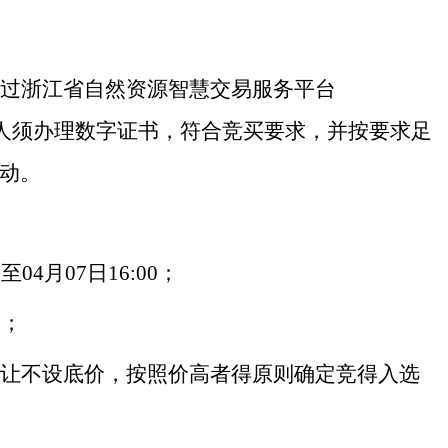
通过浙江省自然资源智慧交易服务平台
人须办理数字证书，符合竞买要求，并按要求足
动。
0至
04
月
07
日
1
6
:
0
0；
0；
出让不设底价，
按照价高者得原则确定
竞得入选