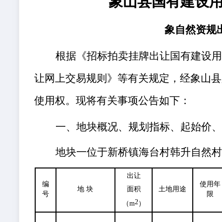
象山县国有建设
象自然资规
根据《招标拍卖挂牌出让国有建设
让网上交易规则》等有关规定，经象山县
使用权。现将有关事项公告如下：
一、地块概况、规划指标、起始价
地块一位
于新桥镇海台村韩升自然
出让
编
使用年
面积
地 块
土地用途
号
限
2
（m
）