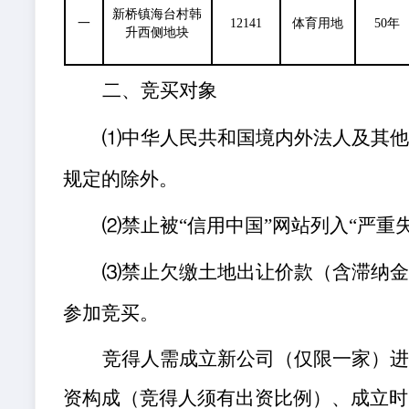
新桥镇海台村韩
一
12141
体育用地
50年
升西侧地块
二、竞买对象
⑴
中华人民共和国
境内外法人及其
规定的除外。
⑵禁止被“信用中国”网站列入“严重
⑶禁止欠缴土地出让价款（含滞纳
参加竞买。
竞得人需成立新公司（仅限一家）
资构成（竞得人须有出资比例）、成立时