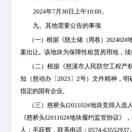
202
4
年
7
月
30
日上午
10
:
00
。
九、
其他需要公告的事项
（一）
根
据《慈土储（周巷）
2024
案出让。该
地块为保障性租赁房用地，须
（二）
根据《慈溪市人民防空工程产
知（慈动办〔
2023〕2号）文件精神，
明
指定的国有企业。
（三）
慈桥头
I201102#地块竞得
《慈桥头
I201102#地块履约监管协
人：
毛跃辉
，联系电话：
0574-
63552937