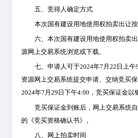
五、
竞得人确定方式
本次国有建设用地使用权拍卖出让
六、本次国有建设用地使用权拍卖
源网上交易系统
浏览或下载。
七、申请人可于
202
4
年
7
月
22
日上午
资源网上交易系统
提交申请、交纳竞买保
202
4
年
7
月
29
日下午
4:00，竞买保证金
竞买保证金到账后，网上交易系统
的《竞买资格确认书》。
八、网上拍卖时间