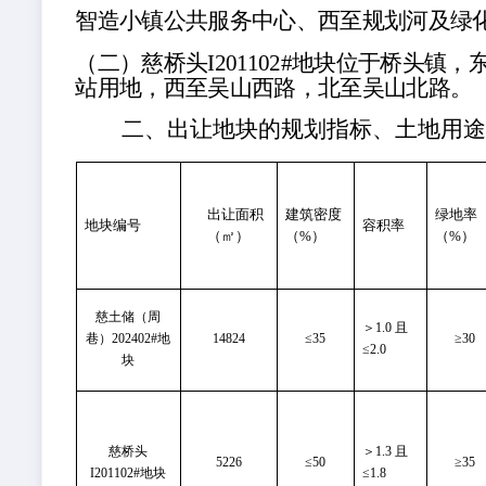
智造小镇公共服务中心、西至规划河及绿
（二）
慈桥头
I201102#地块位于桥头镇，
站用地，西至吴山西路，北至吴山北路。
二、
出让地块的规划指标、土地用
出让面积
建筑密度
绿地率
地块编号
容积率
（㎡）
（%）
（%）
慈土储（周
＞1.0 且
巷）202402#地
14824
≤
35
≥3
0
≤
2.0
块
慈桥头
＞
1.3
且
5226
≤
50
≥3
5
I201102#地块
≤
1.8