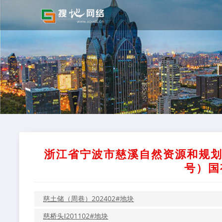
浙江省宁波市慈溪自然资源和规划局
号）国
慈土储（周巷）202402#地块
慈桥头Ⅰ201102#地块