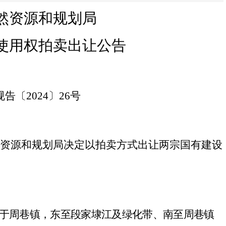
然资源和规划
局
使用权拍卖出让公告
规告〔
202
4
〕
26
号
然资源和规划局决定以拍卖方式出让
两
宗国有建设
块位于周巷镇，
东至段家埭江及绿化带、南至周巷镇