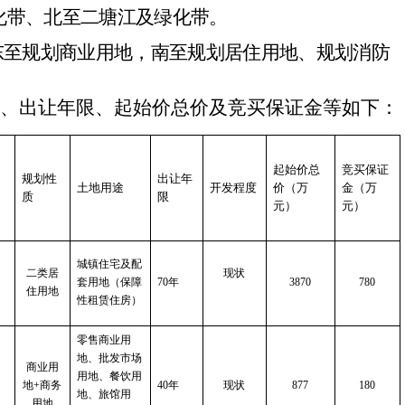
化带、北至二塘江及绿化带。
东至规划商业用地，南至规划居住用地、规划消防
途、出让年限、起始价总价及竞买保证金等如下
：
起始价总
竞买保证
规划性
出让年
土地用途
开发程度
价（万
金（万
质
限
元）
元）
城镇住宅
及配
二类居
现状
780
套用地（保障
70年
3870
住用地
性租赁住房）
零售商业用
地、批发市场
商业用
用地、餐饮用
180
地+商务
40
年
现状
877
地、旅馆用
用地